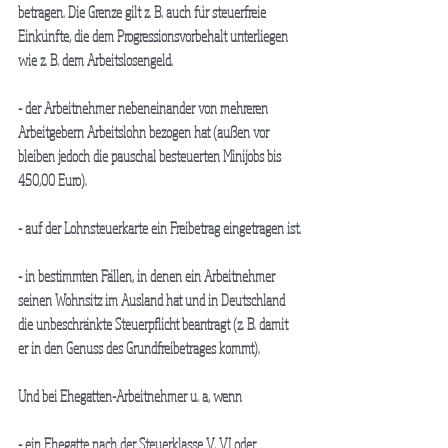
betragen. Die Grenze gilt z. B. auch für steuerfreie 
Einkünfte, die dem Progressionsvorbehalt unterliegen 
wie z. B. dem Arbeitslosengeld. 
- der Arbeitnehmer nebeneinander von mehreren 
Arbeitgebern Arbeitslohn bezogen hat (außen vor 
bleiben jedoch die pauschal besteuerten Minijobs bis 
450,00 Euro).
- auf der Lohnsteuerkarte ein Freibetrag eingetragen ist.
- in bestimmten Fällen, in denen ein Arbeitnehmer 
seinen Wohnsitz im Ausland hat und in Deutschland 
die unbeschränkte Steuerpflicht beantragt (z. B. damit 
er in den Genuss des Grundfreibetrages kommt).
Und bei Ehegatten-Arbeitnehmer u. a, wenn
- ein Ehegatte nach der Steuerklasse V, VI oder 