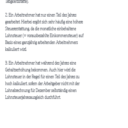
Tätigkeitsstätte).
2. Ein Arbeitnehmer hat nur einen Teil des Jahres 
gearbeitet. Hierbei ergibt sich sehr häufig eine höhere 
Steuererstattung, da die monatliche einbehaltene 
Lohnsteuer (= vorausbezahlte Einkommensteuer) auf 
Basis eines ganzjährig arbeitenden Arbeitnehmers 
kalkuliert wird.
3. Ein Arbeitnehmer hat während des Jahres eine 
Gehaltserhöhung bekommen. Auch hier wird die 
Lohnsteuer in der Regel für einen Teil des Jahres zu 
hoch kalkuliert, sofern der Arbeitgeber nicht mit der 
Lohnabrechnung für Dezember selbständig einen 
Lohnsteuerjahresausgleich durchführt.
4. In Fällen, in denen ein Arbeitnehmer aus 
berufsbedingten Gründen umgezogen ist und hierfür 
Kosten (auch pauschale Kosten) geltend machen kann.