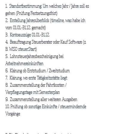
1.  Standortbestimmung: Um welches Jahr / Jahre soll es 
gehen (Prüfung Festsetzungsfrist)
2.  Erstellung Jahresüberblick (timeline, was habe ich 
vom 01.01.-31.12. gemacht)
3.  Kontoauszüge 01.01.-31.12.
4.  Beauftragung Steuerberater oder Kauf Software (z. 
B. WISO steuer:Start)
5.  Lohnsteuerjahresbescheinigung bei 
Arbeitnehmereinkünften
6.  Klärung ob Erststudium / Zweitstudium
7.  Klärung, wo erste Tätigkeitsstätte liegt
8.  Zusammenstellung der Fahrtkosten / 
Verpflegungstage mit Semesterplan
9.  Zusammenstellung aller weiteren Ausgaben
10. Prüfung ob sonstige Einkünfte / steuermindernde 
Vorgänge