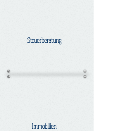
Steuerberatung
Immobilien