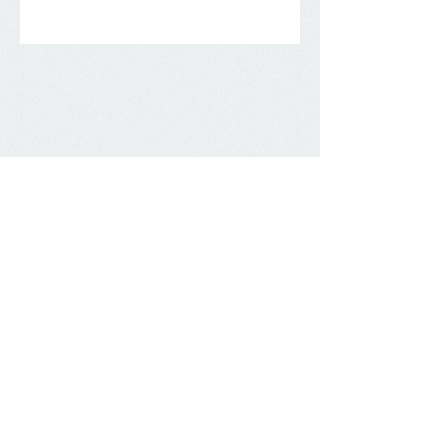
Steuerberater Benjamin Lichtenstern​
Tel.:
0151 /
412 51 725
E-Mail:
lichtenstern@steuerberater-lichtenstern.de
Adresse​​​​​​:
Rodenstockplatz 9, 81247 München
Folgen Sie uns ..
Erfahren Sie immer zuerst, wenn es etwas Neues für
Mandanten gibt.
©
2017-2025
Steuerberater Benjamin Lichtenstern