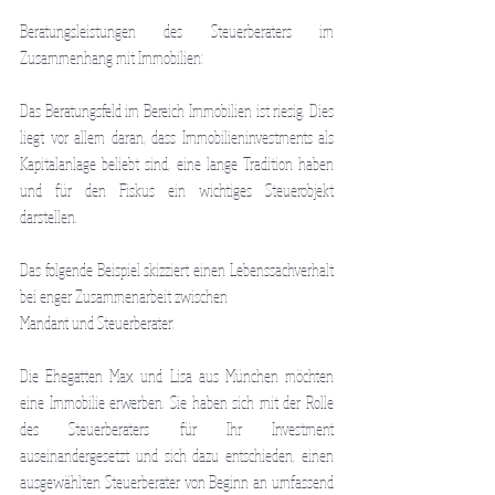
Beratungsleistungen des Steuerberaters im 
Zusammenhang mit Immobilien:
Das Beratungsfeld im Bereich Immobilien ist riesig. Dies 
liegt vor allem daran, dass Immobilieninvestments als 
Kapitalanlage beliebt sind, eine lange Tradition haben 
und für den Fiskus ein wichtiges Steuerobjekt 
darstellen.
Das folgende Beispiel skizziert einen Lebenssachverhalt 
bei enger Zusammenarbeit zwischen
Mandant und Steuerberater:
Die Ehegatten Max und Lisa aus München möchten 
eine Immobilie erwerben. Sie haben sich mit der Rolle 
des Steuerberaters für Ihr Investment 
auseinandergesetzt und sich dazu entschieden, einen 
ausgewählten Steuerberater von Beginn an umfassend 