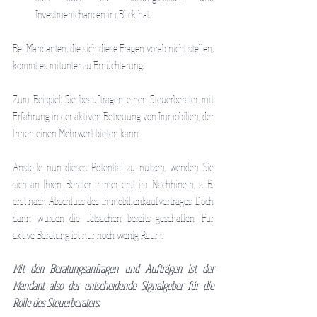
Investmentchancen im Blick hat. 
Bei Mandanten, die sich diese Fragen vorab nicht stellen, 
kommt es mitunter zu Ernüchterung.
Zum Beispiel: Sie beauftragen einen Steuerberater mit 
Erfahrung in der aktiven Betreuung von Immobilien, der 
Ihnen einen Mehrwert bieten kann.
Anstelle nun dieses Potential zu nutzen, wenden Sie 
sich an Ihren Berater immer erst im Nachhinein, z. B. 
erst nach Abschluss des Immobilienkaufvertrages. Doch 
dann wurden die Tatsachen bereits geschaffen. Für 
aktive Beratung ist nur noch wenig Raum.
Mit den Beratungsanfragen und Aufträgen ist der 
Mandant also der entscheidende Signalgeber für die 
Rolle des Steuerberaters.