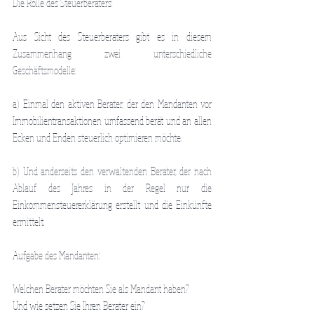
Die Rolle des Steuerberaters:
Aus Sicht des Steuerberaters gibt es in diesem 
Zusammenhang zwei unterschiedliche 
Geschäftsmodelle:
a) Einmal den aktiven Berater, der den Mandanten vor 
Immobilientransaktionen umfassend berät und an allen 
Ecken und Enden steuerlich optimieren möchte.
b) Und anderseits den verwaltenden Berater, der nach 
Ablauf des Jahres in der Regel nur die 
Einkommensteuererklärung erstellt und die Einkünfte 
ermittelt.
Aufgabe des Mandanten:
Welchen Berater möchten Sie als Mandant haben?
Und wie setzen Sie Ihren Berater ein?