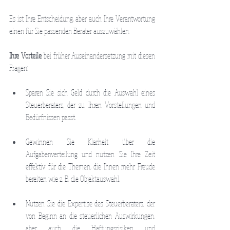
Es ist Ihre Entscheidung, aber auch Ihre Verantwortung 
einen für Sie passenden Berater auszuwählen.
Ihre Vorteile
 bei früher Auseinandersetzung mit diesen 
Fragen:
Sparen Sie sich Geld durch die Auswahl eines 
Steuerberaters, der zu Ihren Vorstellungen und 
Bedürfnissen passt. 
Gewinnen Sie Klarheit über die 
Aufgabenverteilung und nutzen Sie Ihre Zeit 
effektiv für die Themen, die Ihnen mehr Freude 
bereiten wie z. B. die Objektauswahl. 
Nutzen Sie die Expertise des Steuerberaters, der 
von Beginn an die steuerlichen Auswirkungen, 
aber auch die Haftungsrisiken und 