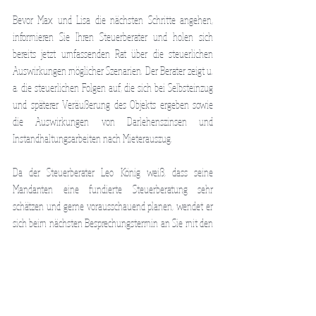
Bevor Max und Lisa die nächsten Schritte angehen, 
informieren Sie Ihren Steuerberater und holen sich 
bereits jetzt umfassenden Rat über die steuerlichen 
Auswirkungen möglicher Szenarien. Der Berater zeigt u. 
a. die steuerlichen Folgen auf, die sich bei Selbsteinzug 
und späterer Veräußerung des Objekts ergeben sowie 
die Auswirkungen von Darlehenszinsen und 
Instandhaltungsarbeiten nach Mieterauszug.
Da der Steuerberater Leo König weiß, dass seine 
Mandanten eine fundierte Steuerberatung sehr 
schätzen und gerne vorausschauend planen, wendet er 
sich beim nächsten Besprechungstermin an Sie mit den 
interessanten Möglichkeiten der 
Immobilienübertragungen im Wege der 
vorweggenommenen Erbfolge an die nächste 
Generation…