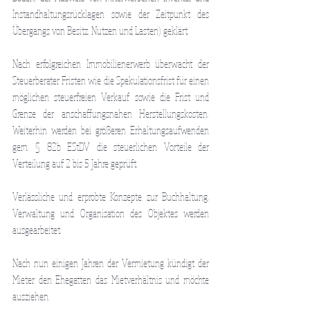
Instandhaltungsrücklagen sowie der Zeitpunkt des 
Übergangs von Besitz, Nutzen und Lasten) geklärt.
Nach erfolgreichen Immobilienerwerb überwacht der 
Steuerberater Fristen wie die Spekulationsfrist für einen 
möglichen steuerfreien Verkauf sowie die Frist und 
Grenze der anschaffungsnahen Herstellungskosten. 
Weiterhin werden bei größeren Erhaltungsaufwenden 
gem. § 82b EStDV die steuerlichen Vorteile der 
Verteilung auf 2 bis 5 Jahre geprüft.
Verlässliche und erprobte Konzepte zur Buchhaltung, 
Verwaltung und Organisation des Objektes werden 
ausgearbeitet.
Nach nun einigen Jahren der Vermietung kündigt der 
Mieter den Ehegatten das Mietverhältnis und möchte 
ausziehen.