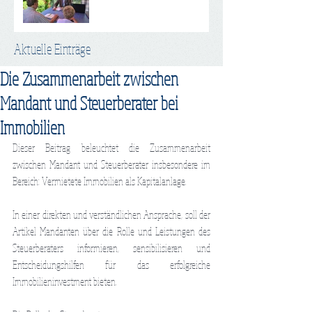
Aktuelle Einträge
Die Zusammenarbeit zwischen
Mandant und Steuerberater bei
Immobilien
Dieser Beitrag beleuchtet die Zusammenarbeit 
zwischen Mandant und Steuerberater insbesondere im 
Bereich: Vermietete Immobilien als Kapitalanlage.
In einer direkten und verständlichen Ansprache, soll der 
Artikel Mandanten über die Rolle und Leistungen des 
Steuerberaters informieren, sensibilisieren und 
Entscheidungshilfen für das erfolgreiche 
Immobilieninvestment bieten.  