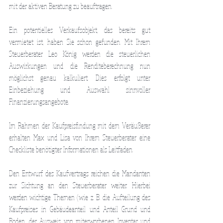
mit der aktiven Beratung zu beauftragen.
Ein potentielles Verkaufsobjekt, das bereits gut 
vermietet ist, haben Sie schon gefunden. Mit Ihrem 
Steuerberater Leo König werden die steuerlichen 
Auswirkungen und die Renditeberechnung nun 
möglichst genau kalkuliert. Dies erfolgt unter 
Einbeziehung und Auswahl sinnvoller 
Finanzierungsangebote.
Im Rahmen der Kaufpreisfindung mit dem Veräußerer 
erhalten Max und Lisa von Ihrem Steuerberater eine 
Checkliste benötigter Informationen als Leitfaden.
Den Entwurf des Kaufvertrags reichen die Mandanten 
zur Sichtung an den Steuerberater weiter. Hierbei 
werden wichtige Themen (wie z. B. die Aufteilung des 
Kaufpreises in Gebäudeanteil und Anteil Grund und 
Boden, der Ausweis von miterworbenen Inventar und 